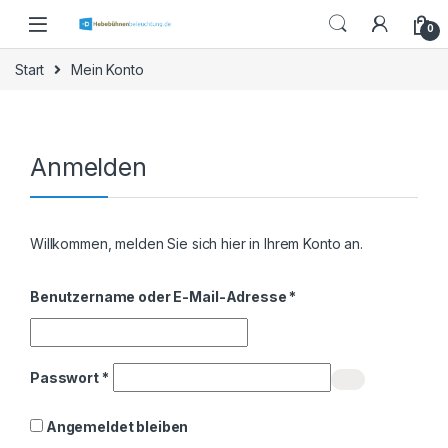
Skip to navigation
Skip to content
0
Start
Mein Konto
Anmelden
Willkommen, melden Sie sich hier in Ihrem Konto an.
Erforderlich
Benutzername oder E-Mail-Adresse
*
Erforderlich
Passwort
*
Angemeldet bleiben