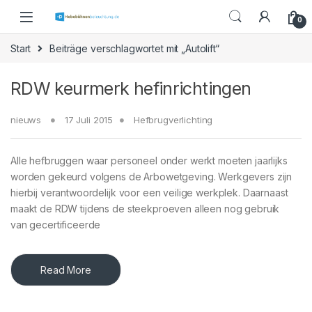
Skip to navigation
Skip to content
0
Start
Beiträge verschlagwortet mit „Autolift“
RDW keurmerk hefinrichtingen
nieuws
17 Juli 2015
Hefbrugverlichting
Alle hefbruggen waar personeel onder werkt moeten jaarlijks
worden gekeurd volgens de Arbowetgeving. Werkgevers zijn
hierbij verantwoordelijk voor een veilige werkplek. Daarnaast
maakt de RDW tijdens de steekproeven alleen nog gebruik
van gecertificeerde
Read More