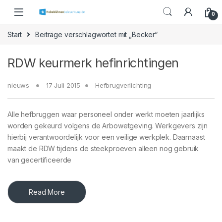
Skip to navigation
Skip to content
0
Start
Beiträge verschlagwortet mit „Becker“
RDW keurmerk hefinrichtingen
nieuws
17 Juli 2015
Hefbrugverlichting
Alle hefbruggen waar personeel onder werkt moeten jaarlijks
worden gekeurd volgens de Arbowetgeving. Werkgevers zijn
hierbij verantwoordelijk voor een veilige werkplek. Daarnaast
maakt de RDW tijdens de steekproeven alleen nog gebruik
van gecertificeerde
Read More