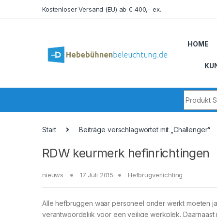
Skip to navigation
Skip to content
Kostenloser Versand (EU) ab € 400,- ex.
HOME
KU
Search fo
Start
Beiträge verschlagwortet mit „Challenger“
RDW keurmerk hefinrichtingen
nieuws
17 Juli 2015
Hefbrugverlichting
Alle hefbruggen waar personeel onder werkt moeten ja
verantwoordelijk voor een veilige werkplek. Daarnaas