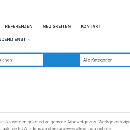
REFERENZEN
NEUIGKEITEN
KONTAKT
NDENDIENST
r:
arlijks worden gekeurd volgens de Arbowetgeving. Werkgevers zijn h
t maakt de RDW tijdens de steekproeven alleen nog gebruik