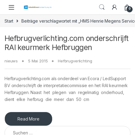
Skip to navigation
Skip to content
0
Start
Beiträge verschlagwortet mit „HMS Henrie Megens Servic
Hefbrugverlichting.com onderschrijft
RAI keurmerk Hefbruggen
nieuws
5 Mai 2015
Hefbrugverlichting
Hefbrugverlichting.com als onderdeel van Ecora / LedSupport
BV onderschrijft de interpretatiecommissie en het RAI keurmerk
Hefbruggen. Naast het plegen van regelmatig onderhoud,
dient elke hefbrug die meer dan 50 cm
Read More
Suchen nach: