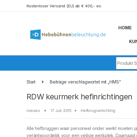
Skip to navigation
Skip to content
Kostenloser Versand (EU) ab € 400,- ex.
HOME
KU
Search fo
Start
Beiträge verschlagwortet mit „HMS“
RDW keurmerk hefinrichtingen
nieuws
17 Juli 2015
Hefbrugverlichting
Alle hefbruggen waar personeel onder werkt moeten ja
verantwoordelijk voor een veilige werkplek. Daarnaas