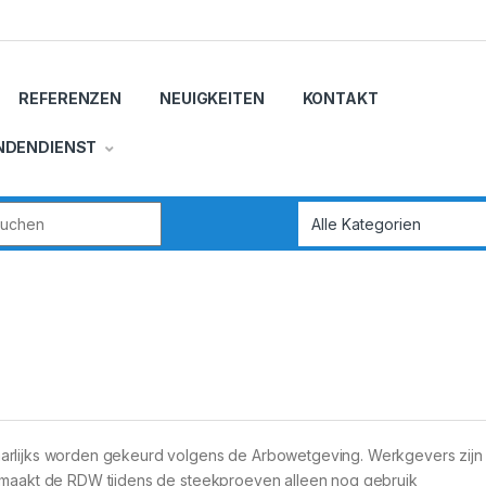
REFERENZEN
NEUIGKEITEN
KONTAKT
NDENDIENST
r:
arlijks worden gekeurd volgens de Arbowetgeving. Werkgevers zijn h
t maakt de RDW tijdens de steekproeven alleen nog gebruik