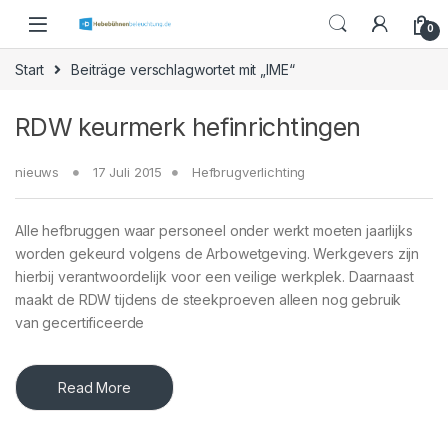
Skip to navigation
Skip to content
0
Start
Beiträge verschlagwortet mit „IME“
RDW keurmerk hefinrichtingen
nieuws
17 Juli 2015
Hefbrugverlichting
Alle hefbruggen waar personeel onder werkt moeten jaarlijks
worden gekeurd volgens de Arbowetgeving. Werkgevers zijn
hierbij verantwoordelijk voor een veilige werkplek. Daarnaast
maakt de RDW tijdens de steekproeven alleen nog gebruik
van gecertificeerde
Read More