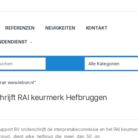
REFERENZEN
NEUIGKEITEN
KONTAKT
NDENDIENST
r:
rair www.lebon.nl“
hrijft RAI keurmerk Hefbruggen
upport BV onderschrijft de interpretatiecommissie en het RAI keurme
rhoud, dient elke hefbrug die meer dan 50 cm