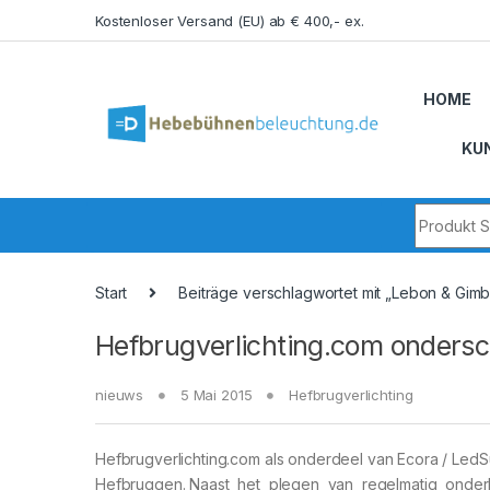
Skip to navigation
Skip to content
Kostenloser Versand (EU) ab € 400,- ex.
HOME
KU
Search fo
Start
Beiträge verschlagwortet mit „Lebon & Gimb
Hefbrugverlichting.com ondersc
nieuws
5 Mai 2015
Hefbrugverlichting
Hefbrugverlichting.com als onderdeel van Ecora / LedS
Hefbruggen. Naast het plegen van regelmatig onde