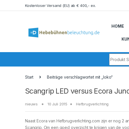
Skip to navigation
Skip to content
Kostenloser Versand (EU) ab € 400,- ex.
HOME
KU
Search fo
Start
Beiträge verschlagwortet mit „loko“
Scangrip LED versus Ecora Jun
nieuws
10 Juli 2015
Hefbrugverlichting
Naast Ecora van Hefbrugverlichting.com zijn er nog 2 
Scangrip. Om een goed overzicht te krijgen van de vo