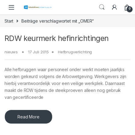
Skip to navigation
Skip to content
0
Start
Beiträge verschlagwortet mit „OMER“
RDW keurmerk hefinrichtingen
nieuws
17 Juli 2015
Hefbrugverlichting
Alle hefbruggen waar personeel onder werkt moeten jaarlijks
worden gekeurd volgens de Arbowetgeving. Werkgevers zijn
hierbij verantwoordelijk voor een veilige werkplek. Daarnaast
maakt de RDW tijdens de steekproeven alleen nog gebruik
van gecertificeerde
Read More