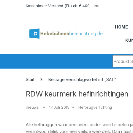
Skip to navigation
Skip to content
Kostenloser Versand (EU) ab € 400,- ex.
HOME
KU
Search fo
Start
Beiträge verschlagwortet mit „SAT“
RDW keurmerk hefinrichtingen
nieuws
17 Juli 2015
Hefbrugverlichting
Alle hefbruggen waar personeel onder werkt moeten ja
verantwoordelijk voor een veilige werkplek. Daarnaas