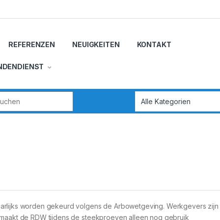
REFERENZEN
NEUIGKEITEN
KONTAKT
NDENDIENST
r:
arlijks worden gekeurd volgens de Arbowetgeving. Werkgevers zijn h
t maakt de RDW tijdens de steekproeven alleen nog gebruik