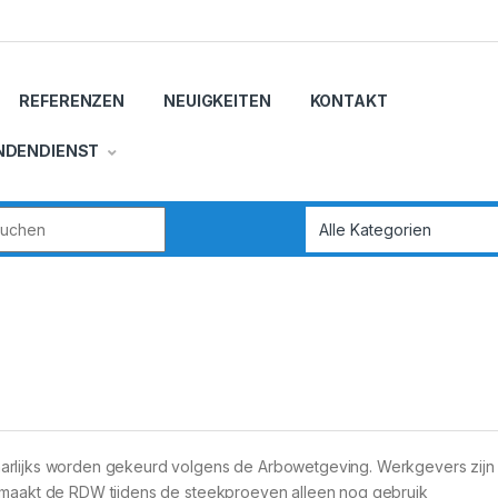
REFERENZEN
NEUIGKEITEN
KONTAKT
NDENDIENST
r:
arlijks worden gekeurd volgens de Arbowetgeving. Werkgevers zijn h
t maakt de RDW tijdens de steekproeven alleen nog gebruik