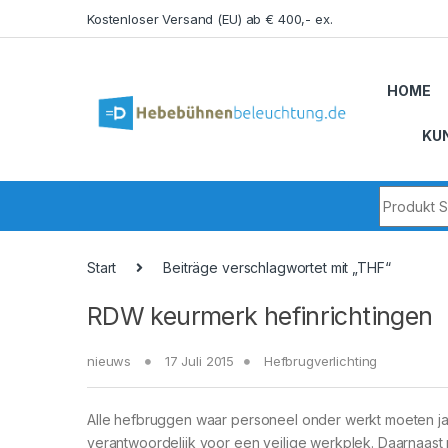
Skip to navigation
Skip to content
Kostenloser Versand (EU) ab € 400,- ex.
HOME
KU
Search fo
Start
Beiträge verschlagwortet mit „THF“
RDW keurmerk hefinrichtingen
nieuws
17 Juli 2015
Hefbrugverlichting
Alle hefbruggen waar personeel onder werkt moeten ja
verantwoordelijk voor een veilige werkplek. Daarnaas