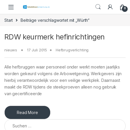
Skip to navigation
Skip to content
0
Start
Beiträge verschlagwortet mit „Würth“
RDW keurmerk hefinrichtingen
nieuws
17 Juli 2015
Hefbrugverlichting
Alle hefbruggen waar personeel onder werkt moeten jaarlijks
worden gekeurd volgens de Arbowetgeving. Werkgevers zijn
hierbij verantwoordelijk voor een veilige werkplek. Daarnaast
maakt de RDW tijdens de steekproeven alleen nog gebruik
van gecertificeerde
Read More
Suchen nach: