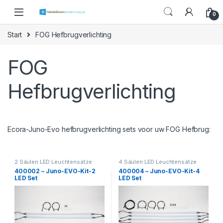
Skip to navigation
Skip to content
0
Start
FOG Hefbrugverlichting
FOG
Hefbrugverlichting
Ecora-Juno-Evo hefbrugverlichting sets voor uw FOG Hefbrug:
2 Säulen LED Leuchtensätze
4 Säulen LED Leuchtensätze
400002 – Juno-EVO-Kit-2
400004 – Juno-EVO-Kit-4
LED Set
LED Set