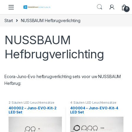
Skip to navigation
Skip to content
0
Start
NUSSBAUM Hefbrugverlichting
NUSSBAUM
Hefbrugverlichting
Ecora-Juno-Evo hefbrugverlichting sets voor uw NUSSBAUM
Hefbrug:
2 Säulen LED Leuchtensätze
4 Säulen LED Leuchtensätze
400002 – Juno-EVO-Kit-2
400004 – Juno-EVO-Kit-4
LED Set
LED Set