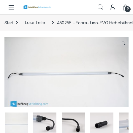
Skip to navigation
Skip to content
0
Start
Lose Teile
450255 – Ecora-Juno-EVO Hebebühne
🔍